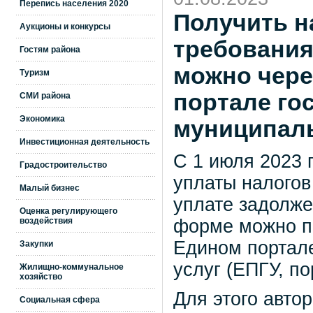
Перепись населения 2020
Получить н
Аукционы и конкурсы
требования
Гостям района
можно чере
Туризм
портале го
СМИ района
Экономика
муниципал
Инвестиционная деятельность
С 1 июля 2023 
Градостроительство
уплаты налогов
Малый бизнес
уплате задолже
Оценка регулирующего
форме можно по
воздействия
Едином портал
Закупки
услуг (ЕПГУ, по
Жилищно-коммунальное
хозяйство
Для этого авто
Социальная сфера