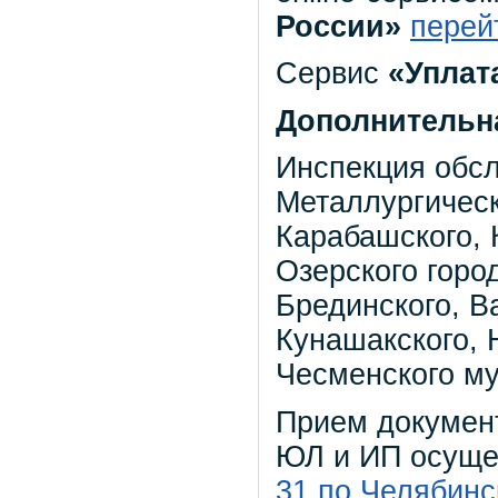
России»
перей
Сервис
«Уплат
Дополнительн
Инспекция обс
Металлургическ
Карабашского, 
Озерского город
Брединского, В
Кунашакского, 
Чесменского м
Прием документ
ЮЛ и ИП осуще
31 по Челябинс