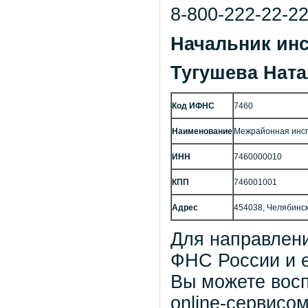
8-800-222-22-2
Начальник инс
Тугушева Нат
Код ИФНС
7460
Наименование
Межрайонная инсп
ИНН
7460000010
КПП
746001001
Адрес
454038, Челябинск г
Для направлен
ФНС России и 
Вы можете вос
online-сервисо