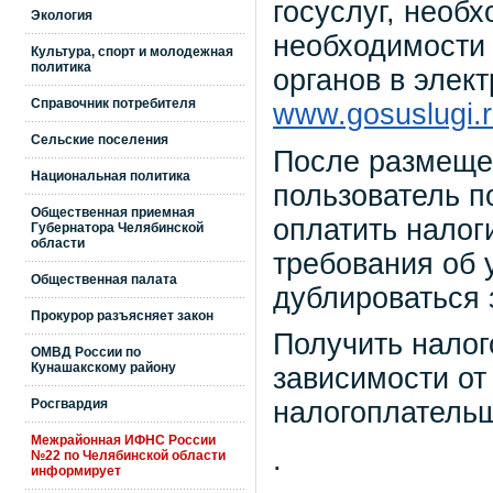
госуслуг, необ
Экология
необходимости 
Культура, спорт и молодежная
политика
органов в элек
Справочник потребителя
www.gosuslugi.
Сельские поселения
После размеще
Национальная политика
пользователь п
Общественная приемная
оплатить налог
Губернатора Челябинской
области
требования об 
Общественная палата
дублироваться 
Прокурор разъясняет закон
Получить нало
ОМВД России по
Кунашакскому району
зависимости от
Росгвардия
налогоплатель
Межрайонная ИФНС России
.
№22 по Челябинской области
информирует