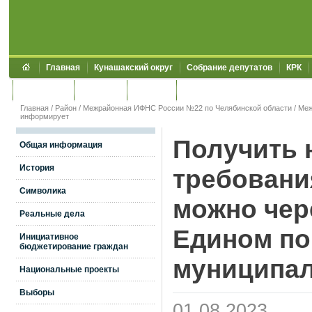
Главная
Кунашакский округ
Собрание депутатов
КРК
Обращения
Контакты
УЖКХСЭ
УИИЗО
Главная
/
Район
/
Межрайонная ИФНС России №22 по Челябинской области
/
Меж
информирует
Получить 
Общая информация
История
требовани
Символика
можно чер
Реальные дела
Едином по
Инициативное
бюджетирование граждан
муниципал
Национальные проекты
Выборы
01.08.2023