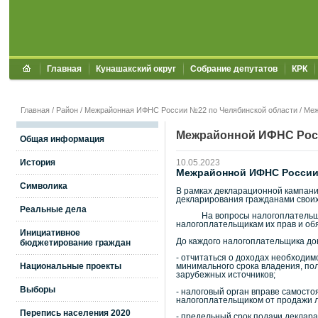
Главная
Кунашакский округ
Собрание депутатов
КРК
Главная
/
Район
/
Межрайонная ИФНС России №22 по Челябинской области
/
Меж
Межрайонной ИФНС Росси
Общая информация
История
10.05.2023
Межрайонной ИФНС России №
Символика
В рамках декларационной кампани
декларирования гражданами своих 
Реальные дела
На вопросы налогоплательщиков 
налогоплательщикам их прав и об
Инициативное
До каждого налогоплательщика д
бюджетирование граждан
- отчитаться о доходах необходим
Национальные проекты
минимального срока владения, пол
зарубежных источников;
Выборы
- налоговый орган вправе самосто
налогоплательщиком от продажи л
Перепись населения 2020
- предельный срок подачи деклара