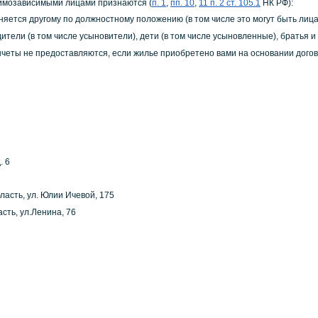
аимозависимыми лицами признаются (
п. 1
,
пп. 10
,
11 п. 2 ст. 105.1
НК РФ):
иняется другому по должностному положению (в том числе это могут быть лиц
родители (в том числе усыновители), дети (в том числе усыновленные), братья 
еты не предоставляются, если жилье приобретено вами на основании договор
. 6
ласть, ул. Юлии Ичевой, 175
сть, ул.Ленина, 76