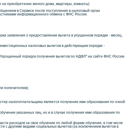
е на приобретение жилого дома, квартиры, комнаты).
бщением в Сервисе после поступления в налоговый орган
частниками информационного обмена с ФНС России.
ка заявления о предоставлении вычета в упущенном порядке - месяц,
инвестиционных налоговых вычетов в действующем порядке -
Упрощенный порядок получения вычетов по НДФЛ" на сайте ФНС России
ли попечителем);
сестер налогоплательщика является получение ими образования по очной
 обучении указанных лиц, но и в случае получения ими образования по
асти расходов за свое обучение по любой форме обучения, в том числе
ости с другими видами социальных вычетов (за исключением вычетов в