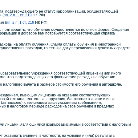
та, подтверждающего ее статус как организации, осуществляющей
 (
пп. 2 п. 1 ст. 219
НК РФ).
ия (
пп. 2 п. 1 ст. 219
НК РФ).
мо подтвердить, что обучение осуществляется по очной форме. Сведения
нформации в договоре вам потребуется соответствующая справка
асходы на оплату обучения. Сумма оплаты обучения в иностранной
существления расходов, то есть на дату перечисления денежных средств
образовательного учреждения соответствующей лицензии или иного
ументов, подтверждающих его фактические расходы на обучение.
 налогового вычета в размере стоимости его обучения в автошколе,
чреждением, имеющим лицензию на оказание соответствующих
совой техники, платежные поручения, банковские выписки и иные
ии (автошколе), отвечающем вышеуказанным требованиям,
ных в налоговом периоде расходов на свое обучение в пределах
ми лицами, являющимися взаимозависимыми в соответствии с налоговым
оказывать влияние, в частности, на условия и (или) результаты