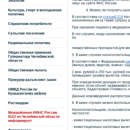
Экология
лиц» на сайте ФНС России.
Культура, спорт и молодежная
4. Можно ли получить налоговы
политика
В соответствии со
статьей 219
Нал
назначенных им (а также супругу,
Справочник потребителя
При оказании пациенту медицинск
Сельские поселения
В тех случаях, когда назначение
Национальная политика
рецептурном бланке, вм
лекарственных препаратов для ме
Общественная приемная
5. В каких случаях налогоплатель
Губернатора Челябинской
области
В соответствии с Федеральным
за
(жилых домов, квартир, комнат, сад
Общественная палата
1 млн. рублей и 250 тыс. рублей 
превышают размер вычетов, обяз
Прокурор разъясняет закон
При определении доходов от прод
именно: если объект недвижимост
ОМВД России по
объекта. Кадастровая стоимость о
Кунашакскому району
Данные нововведения распростран
Росгвардия
6. В каких случаях можно восполь
Налогоплательщики, пользовател
Межрайонная ИФНС России
частности:
№22 по Челябинской области
- инвестиционных налоговых выче
информирует
- инвестиционных налоговых выче