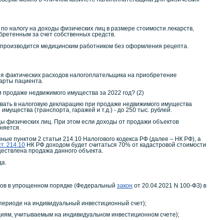
по налогу на доходы физических лиц в размере стоимости лекарств,
обретенным за счет собственных средств.
 производится медицинским работником без оформления рецепта.
а
сходов налогоплательщика на приобретение
арты пациента.
и продаже недвижимого имущества за 2022 год? (2)
авать в налоговую декларацию при продаже недвижимого имущества
имущества (транспорта, гаражей и т.д.) - до 250 тыс. рублей.
ды физических лиц. При этом если доходы от продажи объектов
няется.
е пунктом 2 статьи 214.10 Налогового кодекса РФ (далее – НК РФ), а
ст. 214.10
НК РФ доходом будет считаться 70% от кадастровой стоимости
ществлена продажа данного объекта.
да.
тов в упрощенном порядке (Федеральный
закон
от 20.04.2021 N 100-ФЗ) в
 периоде на индивидуальный инвестиционный счет);
ациям, учитываемым на индивидуальном инвестиционном счете);