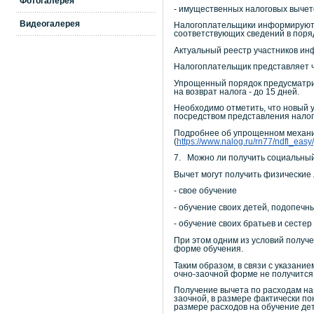
Фотогалерея
- имущественных налоговых вычето
Видеогалерея
Налогоплательщики информируютс
соответствующих сведений в поря
Актуальный реестр участников и
Налогоплательщик представляет 
Упрощенный порядок предусматрив
на возврат налога - до 15 дней.
Необходимо отметить, что новый 
посредством представления нало
Подробнее об упрощенном механи
(
https://www.nalog.ru/rn77/ndfl_easy/
7. Можно ли получить социальный
Вычет могут получить физические 
- свое обучение
- обучение своих детей, подопечн
- обучение своих братьев и сестер
При этом одним из условий получ
форме обучения.
Таким образом, в связи с указани
очно-заочной форме не получится 
Получение вычета по расходам на 
заочной, в размере фактически по
размере расходов на обучение дет