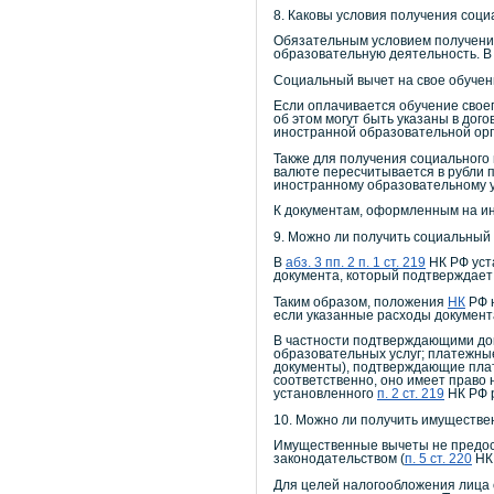
8. Каковы условия получения соци
Обязательным условием получения
образовательную деятельность. В 
Социальный вычет на свое обучени
Если оплачивается обучение своег
об этом могут быть указаны в дог
иностранной образовательной орг
Также для получения социального
валюте пересчитывается в рубли п
иностранному образовательному 
К документам, оформленным на ин
9. Можно ли получить социальный 
В
абз. 3 пп. 2 п. 1 ст. 219
НК РФ уст
документа, который подтверждает
Таким образом, положения
НК
РФ н
если указанные расходы докумен
В частности подтверждающими док
образовательных услуг; платежные
документы), подтверждающие плат
соответственно, оно имеет право 
установленного
п. 2 ст. 219
НК РФ 
10. Можно ли получить имуществен
Имущественные вычеты не предос
законодательством (
п. 5 ст. 220
НК
Для целей налогообложения лица с