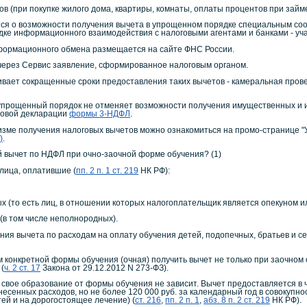
в (при покупке жилого дома, квартиры, комнаты, оплаты процентов при займ
я о возможности получения вычета в упрощенном порядке специальным соо
дке информационного взаимодействия с налоговыми агентами и банками - у
нформационного обмена размещается на сайте ФНС России.
через Сервис заявление, сформированное налоговым органом.
ает сокращенные сроки предоставления таких вычетов - камеральная провер
упрощенный порядок не отменяет возможности получения имущественных и 
говой декларации
формы 3-НДФЛ
.
зме получения налоговых вычетов можно ознакомиться на промо-странице "
)
.
 вычет по НДФЛ при очно-заочной форме обучения? (1)
лица, оплатившие (
пп. 2 п. 1 ст. 219
НК РФ):
ых (то есть лиц, в отношении которых налогоплательщик является опекуном и
 (в том числе неполнородных).
ения вычета по расходам на оплату обучения детей, подопечных, братьев и 
ем конкретной формы обучения (очная) получить вычет не только при заочном
(
ч. 2 ст. 17
Закона от 29.12.2012 N 273-ФЗ).
свое образование от формы обучения не зависит. Вычет предоставляется в ч
несенных расходов, но не более 120 000 руб. за календарный год в совокупн
ей и на дорогостоящее лечение) (
ст. 216
,
пп. 2 п. 1
,
абз. 8 п. 2 ст. 219
НК РФ).