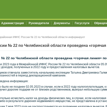
Администрация
Руководители
Документы
Госуслуги
Обращен
районная ИФНС России № 22 по Челябинской области информирует
и № 22 по Челябинской области проведена «горячая л
 22 по Челябинской области проведена «горячая линия» по 
и 2023 года в Межрайонной ИФНС России № 22 по Челябинской области 05.0
доходов, полученных в 2022 году и предоставления налоговых вычетов.
отвечала заместитель начальника инспекции Татьяна Дмитриевна Галкина
язанностей в период декларационной кампании.
оведена информация:
о было не позднее 02.05.2023 в случае, если в 2022 году налогоплательщик, 
учил дорогие подарки не от близких родственников, выиграл небольшую сумм
ятельно исчислить налог на доходы физических лиц, в случае, если налогов
ибо в результате дарения недвижимого имущества, не представлена в устано
ции 2 мая 2023 года не распространяется на получение налоговых вычетов. 