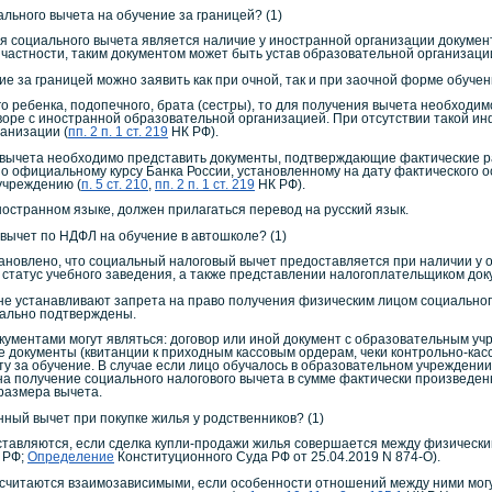
ального вычета на обучение за границей? (1)
 социального вычета является наличие у иностранной организации докумен
частности, таким документом может быть устав образовательной организации
е за границей можно заявить как при очной, так и при заочной форме обучен
о ребенка, подопечного, брата (сестры), то для получения вычета необходи
оворе с иностранной образовательной организацией. При отсутствии такой и
анизации (
пп. 2 п. 1 ст. 219
НК РФ).
 вычета необходимо представить документы, подтверждающие фактические р
о официальному курсу Банка России, установленному на дату фактического о
учреждению (
п. 5 ст. 210
,
пп. 2 п. 1 ст. 219
НК РФ).
остранном языке, должен прилагаться перевод на русский язык.
вычет по НДФЛ на обучение в автошколе? (1)
ановлено, что социальный налоговый вычет предоставляется при наличии у 
 статус учебного заведения, а также представлении налогоплательщиком док
е устанавливают запрета на право получения физическим лицом социального
тально подтверждены.
ументами могут являться: договор или иной документ с образовательным у
 документы (квитанции к приходным кассовым ордерам, чеки контрольно-кас
у за обучение. В случае если лицо обучалось в образовательном учрежден
на получение социального налогового вычета в сумме фактически произведен
размера вычета.
ный вычет при покупке жилья у родственников? (1)
тавляются, если сделка купли-продажи жилья совершается между физически
 РФ;
Определение
Конституционного Суда РФ от 25.04.2019 N 874-О).
читаются взаимозависимыми, если особенности отношений между ними могут 