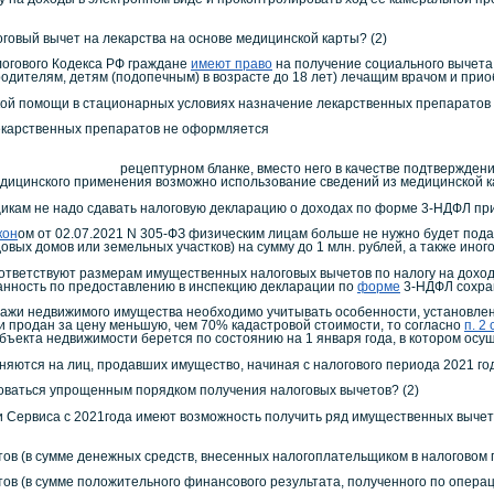
й вычет на лекарства на основе медицинской карты? (2)
огового Кодекса РФ граждане
имеют право
на получение социального вычета 
 родителям, детям (подопечным) в возрасте до 18 лет) лечащим врачом и при
ой помощи в стационарных условиях назначение лекарственных препаратов
 лекарственных препаратов не оформляется
н
есто него в качестве подтверждения фактических ра
дицинского применения возможно использование сведений из медицинской к
щикам не надо сдавать налоговую декларацию о доходах по форме 3-НДФЛ пр
кон
ом от 02.07.2021 N 305-ФЗ физическим лицам больше не нужно будет под
овых домов или земельных участков) на сумму до 1 млн. рублей, а также иного 
соответствуют размерам имущественных налоговых вычетов по налогу на дохо
анность по предоставлению в инспекцию декларации по
форме
3-НДФЛ сохра
ажи недвижимого имущества необходимо учитывать особенности, установленны
и продан за цену меньшую, чем 70% кадастровой стоимости, то согласно
п. 2 
бъекта недвижимости берется по состоянию на 1 января года, в котором осу
яются на лиц, продавших имущество, начиная с налогового периода 2021 го
зоваться упрощенным порядком получения налоговых вычетов? (2)
и Сервиса с 2021года имеют возможность получить ряд имущественных выче
тов (в сумме денежных средств, внесенных налогоплательщиком в налоговом
тов (в сумме положительного финансового результата, полученного по опер