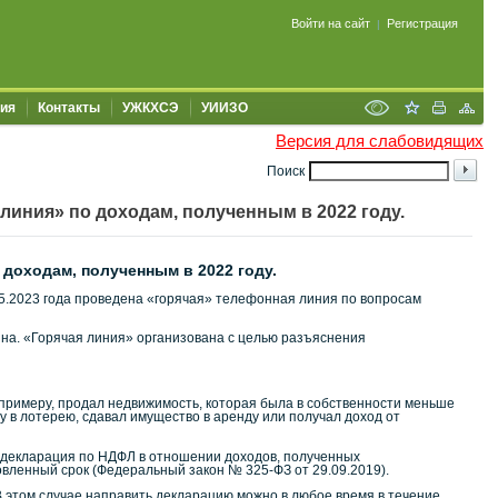
Войти на сайт
Регистрация
|
ия
Контакты
УЖКХСЭ
УИИЗО
Версия для слабовидящих
Поиск
иния» по доходам, полученным в 2022 году.
доходам, полученным в 2022 году.
5.2023 года проведена «горячая» телефонная линия по вопросам
. «Горячая линия» организована с целью разъяснения
к примеру, продал недвижимость, которая была в собственности меньше
у в лотерею, сдавал имущество в аренду или получал доход от
ая декларация по НДФЛ в отношении доходов, полученных
вленный срок (Федеральный закон № 325-ФЗ от 29.09.2019).
В этом случае направить декларацию можно в любое время в течение