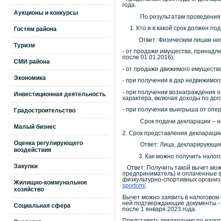
года.
Аукционы и конкурсы
По результатам проведения ме
1. Кто и в какой срок должен пода
Гостям района
Ответ: Физическим лицам необхо
Туризм
- от продажи имущества, принадле
после 01.01.2016);
СМИ района
- от продажи движимого имущества
Экономика
- при получении в дар недвижимог
- при получении вознаграждения о
Инвестиционная деятельность
характера, включая доходы по до
- при получении выигрыша от опер
Градостроительство
Срок подачи декларации – не п
Малый бизнес
2. Срок представления декларации
Оценка регулирующего
Ответ: Лица, декларирующие дохо
воздействия
3. Как можно получить налогов
Закупки
Ответ: Получить такой вычет мож
предприниматель) и оплаченные 
физкультурно-спортивных органи
Жилищно-коммунальное
sportom/
.
хозяйство
Вычет можно заявить в налоговом 
ней подтверждающие документы - 
Социальная сфера
после 1 января 2023 года.
Представить декларацию по налог