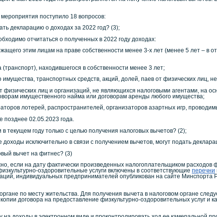
роприятия поступило 18 вопросов:
ть декларацию о доходах за 2022 год? (3);
димо отчитаться о полученных в 2022 году доходах:
жащего этим лицам на праве собственности менее 3‑х лет (менее 5 лет – в 
 (транспорт), находившегося в собственности менее 3 лет;
о имущества, транспортных средств, акций, долей, паев от физических лиц, 
т физических лиц и организаций, не являющихся налоговыми агентами, на ос
говорам имущественного найма или договорам аренды любого имущества;
аторов лотерей, распространителей, организаторов азартных игр, проводимых
озднее 02.05.2023 года.
 в текущем году только с целью получения налоговых вычетов? (2);
ды исключительно в связи с получением вычетов, могут подать декларации
ый вычет на фитнес? (3)
но, если на дату фактически произведенных налогоплательщиком расходов 
физкультурно-оздоровительные услуги включены в соответствующие
перечни
заций, индивидуальных предпринимателей опубликован на сайте Минспорта 
органе по месту жительства. Для получения вычета в налоговом органе след
копии договора на предоставление физкультурно-оздоровительных услуг и ка
у на доходы в электронном виде и проконтролировать ход ее камеральной п