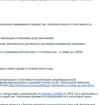
отношении недвижимого имущества, приобретенного в собственность
не являющихся близкими родственниками;
нове заключенных договоров и договоров гражданско-правового
 в букмекерской конторе и тотализаторе - в сумме до 15000.
 в любое время в течение всего года.
физкультурно-спортивная организация (индивидуальный
видов физкультурно-оздоровительных услуг. Актуальный перечень
России
https://minsport.gov.ru/activities/o-nalogovom-vychete-za-zanyatiya-
ует представить декларацию по
форме 3-НДФЛ
за 2022 год и приложить к
ссовый чек. Указанные документы направляются в налоговый орган
роверки можно в «Личном кабинете налогоплательщика для физических