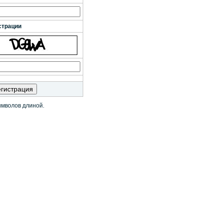
страции
имволов длиной.