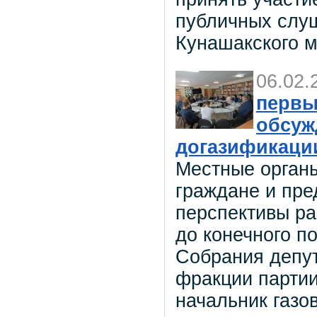
публичных слуш
Кунашакского 
06.02.
первы
обсуж
догазификаци
Местные органы
граждане и пре
перспективы ра
до конечного п
Собрания депут
фракции парти
начальник газо