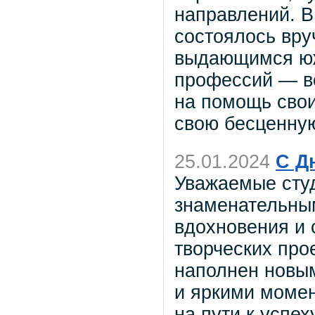
направлений. В
состоялось вру
выдающимся юж
профессий — вс
на помощь свои
свою бесценную
25.01.2024
С Д
Уважаемые сту
знаменательны
вдохновения и 
творческих про
наполнен новы
и яркими момен
на пути к успех