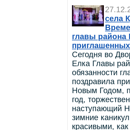
27.12.
села 
Време
главы района
приглашенных
Сегодня во Дво
Елка Главы ра
обязанности г
поздравила пр
Новым Годом, п
год, торжестве
наступающий Но
зимние каникул
красивыми, как