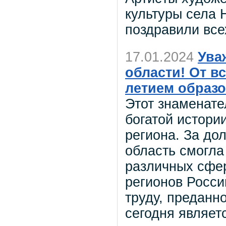
культуры села 
поздравили все
17.01.2024
Ува
области! От в
летием образо
Этот знаменат
богатой истори
региона. За до
область смогла
различных сфер
регионов Росс
труду, преданн
сегодня являе