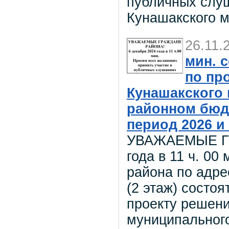
публичных слуш
Кунашакского 
26.11.
мин. 
по пр
Кунашакского
районном бюдж
период 2026 и 
УВАЖАЕМЫЕ ГР
года в 11 ч. 00
района по адрес
(2 этаж) сост
проекту решени
муниципальног