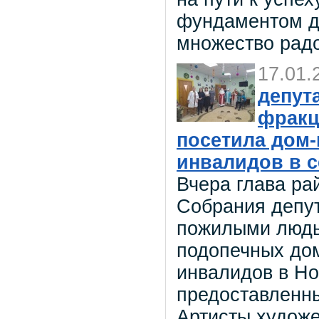
фундаментом дл
множество рад
17.01.
депут
фракц
посетила дом-
инвалидов в 
Вчера глава ра
Собрания депут
пожилыми людь
подопечных дом
инвалидов в Но
предоставленн
Артисты худож