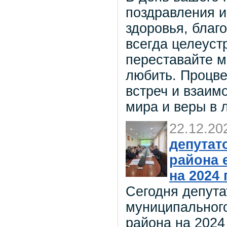
поздравления 
здоровья, благо
всегда целеуст
переставайте м
любить. Процве
встреч и взаим
мира и веры в 
22.12.20
депутат
района 
на 2024
Сегодня депута
муниципальног
района на 2024