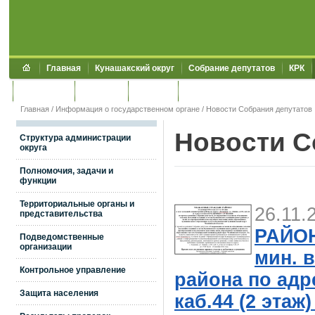
Главная
Кунашакский округ
Собрание депутатов
КРК
Обращения
Контакты
УЖКХСЭ
УИИЗО
Главная
/
Информация о государственном органе
/ Новости Собрания депутатов
Новости С
Структура администрации
округа
Полномочия, задачи и
функции
Территориальные органы и
26.11.
представительства
РАЙОНА
Подведомственные
организации
мин. 
Контрольное управление
района по адре
Защита населения
каб.44 (2 эт