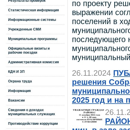
Результаты проверок
по проекту реш
выражении согл
Статистическая информация
поселений в хо
Информационные системы
муниципального
Учрежденные СМИ
последующего н
Муниципальные программы
муниципального
Официальные визиты и
рабочие поездки
муниципальный 
Административная комиссия
26.11.2024
ПУБ
КДН И ЗП
решения Собр
Охрана труда
муниципально
Информация
2025 год и на
Вакансии
Сведения о доходах
26.11.
муниципальных служащих
РАЙОНА
Противодействие коррупции