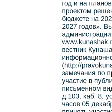
год и на плано
проектом реше
бюджете на 202
2027 годов». В
администрации
www.kunashak.
вестник Кунаша
информационно
(http://pravoku
замечания по п
участие в публ
письменном вид
д.103, каб. 8, 
часов 05 декаб
принять участи