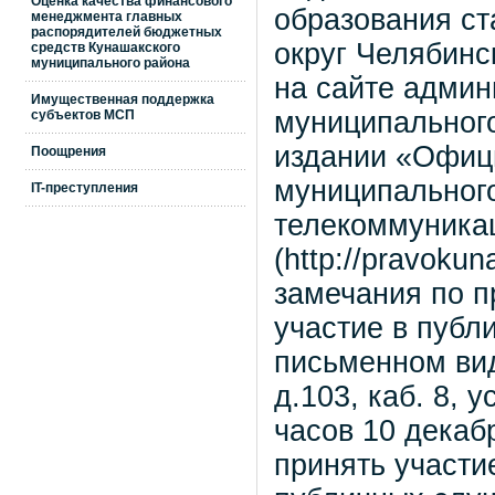
Оценка качества финансового
образования с
менеджмента главных
распорядителей бюджетных
округ Челябинс
средств Кунашакского
муниципального района
на сайте админ
Имущественная поддержка
муниципального
субъектов МСП
издании «Офиц
Поощрения
муниципальног
IT-преступления
телекоммуника
(http://pravoku
замечания по п
участие в публ
письменном вид
д.103, каб. 8, 
часов 10 декаб
принять участи