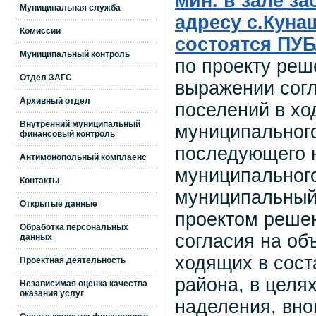
мин. в зале з
Муниципальная служба
адресу с.Кунаш
Комиссии
состоятся П
Муниципальный контроль
по проекту реш
Отдел ЗАГС
выражении согл
Архивный отдел
поселений в хо
Внутренний муниципальный
муниципального
финансовый контроль
последующего н
Антимонопольный комплаенс
муниципального
Контакты
муниципальный 
Открытые данные
проектом реше
Обработка персональных
согласия на об
данных
ходящих в сост
Проектная деятельность
района, в целя
Независимая оценка качества
оказания услуг
наделения, вно