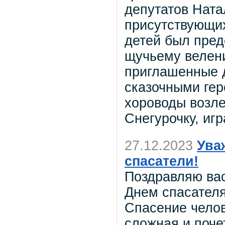
депутатов Ната
присутствующи
детей был пред
щучьему велен
приглашенные д
сказочными гер
хороводы возле
Снегурочку, игр
27.12.2023
Ува
спасатели!
Поздравляю ва
Днем спасател
Спасение челов
сложная и поче