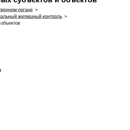
твенном органе
>
альный жилищный контроль
>
 объектов
а