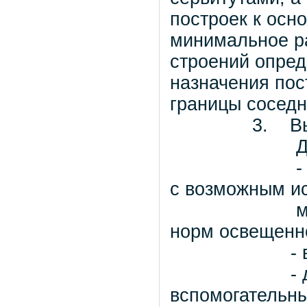
построек к осн
минимальное ра
строений опред
назначения пос
границы соседн
3. Высота
Для всех 
- количест
с возможным и
мансардног
норм освещенно
- высота 
- до верха
вспомогательны