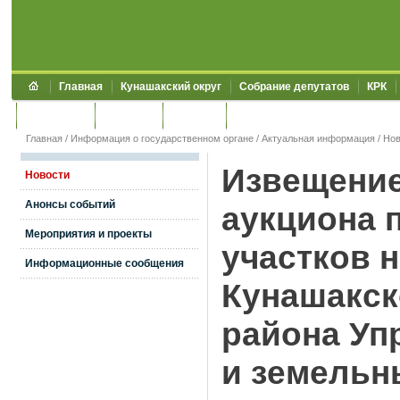
Главная
Кунашакский округ
Собрание депутатов
КРК
Обращения
Контакты
УЖКХСЭ
УИИЗО
Главная
/
Информация о государственном органе
/
Актуальная информация
/
Нов
Извещение
Новости
Анонсы событий
аукциона 
Мероприятия и проекты
участков 
Информационные сообщения
Кунашакск
района Уп
и земельн