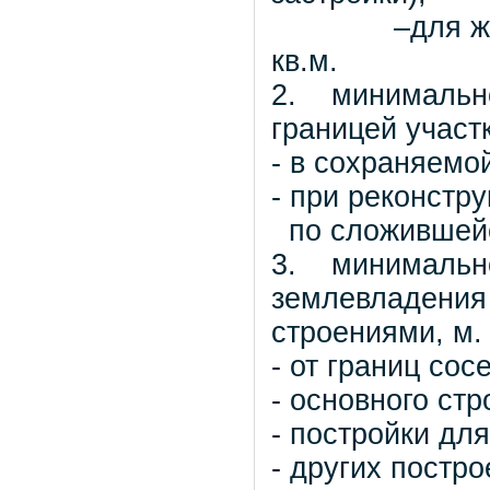
–для жилых 
кв.м.
2. минимально
границей участ
- в сохраняемо
- при реконстр
по сложившейс
3. минимально
землевладения 
строениями, м.
- от границ сос
- основного стр
- постройки для
- других постро