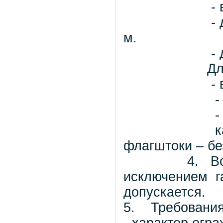
- высота 
- до верха 
м.
- до скатно
Для вспомо
- высота 
- до верха 
- до конька
как исклю
флагштоки – бе
4. Вспомог
исключением га
допускается.
5. Требования