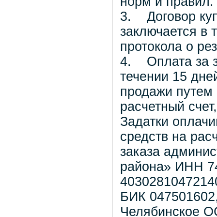
норм и правил.
3. Договор куп
заключается в 
протокола о рез
4. Оплата за з
течении 15 дне
продажи путем 
расчетный счет
Задатки оплач
средств на рас
заказа админис
района» ИНН 7
4030281047214
БИК 047501602
Челябинское О