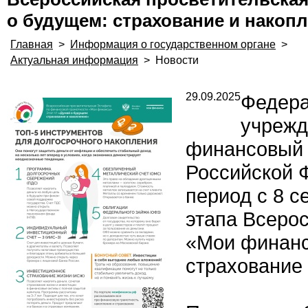
о будущем: страхование и накоп
Главная
>
Информация о государственном органе
>
Актуальная информация
>
Новости
29.09.2025
Федера
учрежд
финансовый 
Российской 
период с 8 с
этапа Всеро
«Мои финанс
страхование 