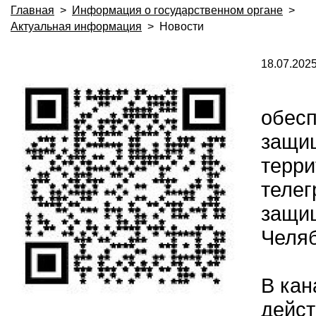
Главная
>
Информация о государственном органе
>
Актуальная информация
>
Новости
18.07.202
обесп
защищ
терри
телег
защищ
Челяб
В кан
дейст