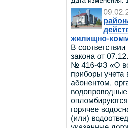
Дата изменения: 1
09.02.
район
дейст
жилищно-комм
В соответствии
закона от 07.12
№ 416-ФЗ «О в
приборы учета 
абонентом, орг
водопроводные
опломбируются
горячее водосн
(или) водоотве
указанные дого