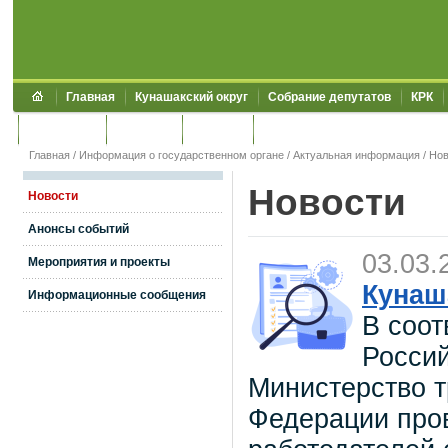
Главная
Кунашакский округ
Собрание депутатов
КРК
Обращения
Контакты
УЖКХСЭ
УИИЗО
Главная
/
Информация о государственном органе
/
Актуальная информация
/
Нов
Новости
Новости
Анонсы событий
03.03.
Мероприятия и проекты
Кунаш
Информационные сообщения
В соот
Россий
Министерство т
Федерации про