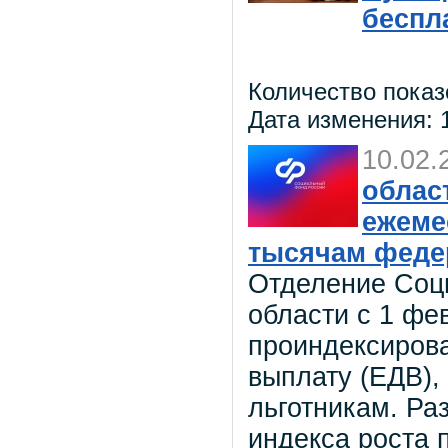
беспл
Количество показ
Дата изменения: 1
10.02.
облас
ежеме
тысячам феде
Отделение Соц
области с 1 фе
проиндексиров
выплату (ЕДВ),
льготникам. Ра
индекса роста 