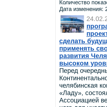
Количество показ
Дата изменения: 2
24.02.
прогр
проек
сделать будущ
применять сво
развития Челя
высоком уров
Перед очередн
Континентально
челябинская к
«Ладу», состо
Ассоциацией ве