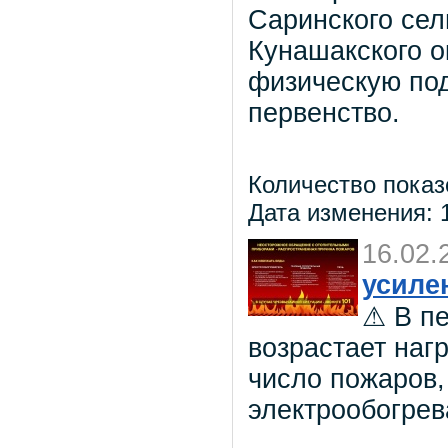
Саринского сел
Кунашакского о
физическую под
первенство.
Количество показ
Дата изменения: 1
16.02.
усиле
⚠ В п
возрастает наг
число пожаров,
электрообогрев