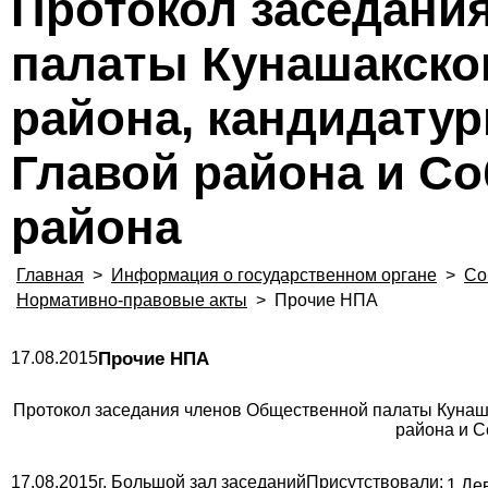
Протокол заседани
палаты Кунашакско
района, кандидату
Главой района и С
района
Главная
>
Информация о государственном органе
>
Со
Нормативно-правовые акты
>
Прочие НПА
17.08.2015
Прочие НПА
Протокол заседания членов Общественной палаты Кунаш
района и С
17.08.2015г. Большой зал заседаний
Присутствовали:
1.Де