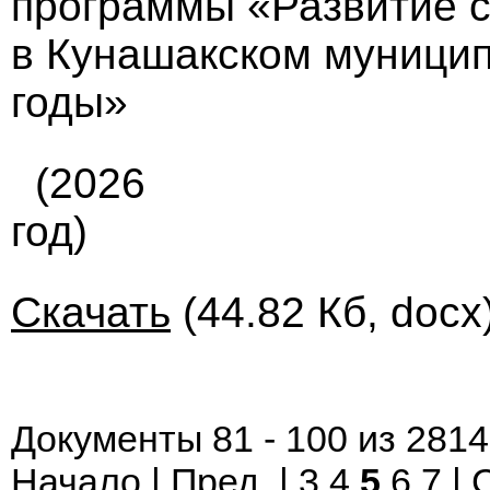
программы «Развитие 
в Кунашакском муницип
годы»
(2026
год)
Скачать
(44.82 Кб, docx
Документы 81 - 100 из 2814
Начало
|
Пред.
|
3
4
5
6
7
|