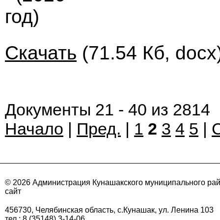
год)
Скачать
(71.54 Кб, docx
Документы 21 - 40 из 2814
Начало
|
Пред.
|
1
2
3
4
5
|
© 2026 Администрация Кунашакского муниципального ра
сайт
456730, Челябинская область, с.Кунашак, ул. Ленина 103
тел.: 8 (35148) 3-14-06