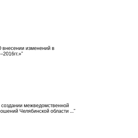
О внесении изменений в
2016гг.»"
О создании межведомственной
шений Челябинской области ..."