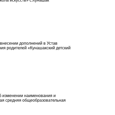
ола искусств» с.Кунашак"
 внесении дополнений в Устав
ния родителей «Кунашакский детский
Об изменении наименования и
кая средняя общеобразовательная