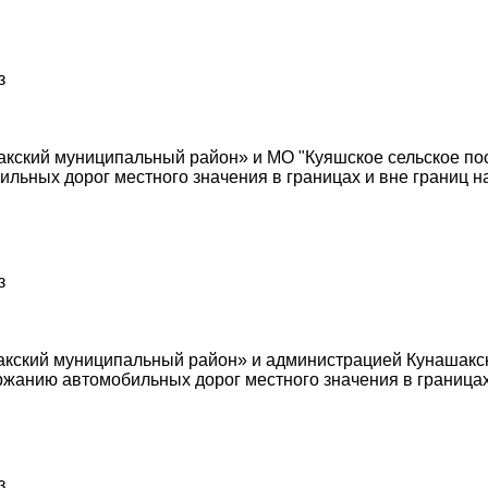
з
ский муниципальный район» и МО "Куяшское сельское пос
льных дорог местного значения в границах и вне границ н
з
ский муниципальный район» и администрацией Кунашакско
жанию автомобильных дорог местного значения в границах
з