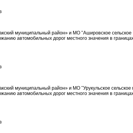
з
ский муниципальный район» и МО "Ашировское сельское 
жанию автомобильных дорог местного значения в границах
з
ский муниципальный район» и МО "Урукульское сельское 
жанию автомобильных дорог местного значения в границах
з