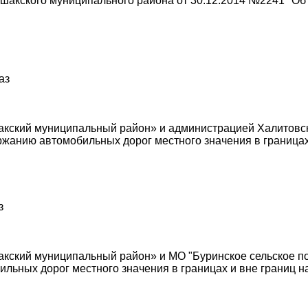
акского муниципального района от 30.12.2014 №2241 "Об 
аз
ский муниципальный район» и администрацией Халитовско
жанию автомобильных дорог местного значения в границах
з
ский муниципальный район» и МО "Буринское сельское по
льных дорог местного значения в границах и вне границ н