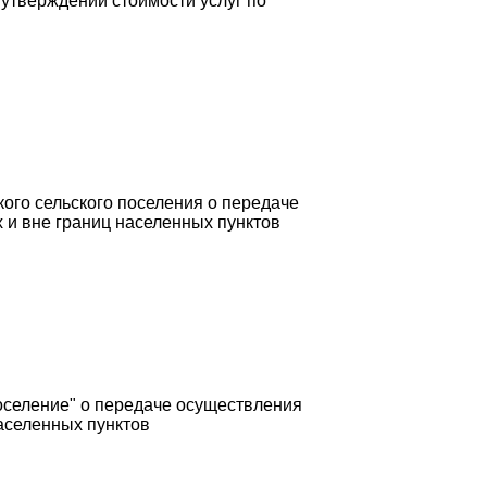
утверждении стоимости услуг по
го сельского поселения о передаче
 и вне границ населенных пунктов
селение" о передаче осуществления
аселенных пунктов