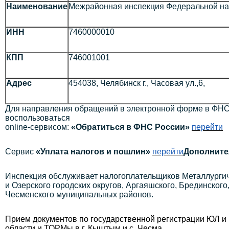
Наименование
Межрайонная инспекция Федеральной нал
ИНН
7460000010
КПП
746001001
Адрес
454038, Челябинск г., Часовая ул.,6,
Для направления обращений в электронной форме в ФНС
воспользоваться
online-сервисом:
«Обратиться в ФНС России»
перейти
Сервис
«Уплата налогов и пошлин»
перейти
Дополните
Инспекция обслуживает налогоплательщиков Металлургиче
и Озерского городских округов, Аргаяшского, Брединского
Чесменского муниципальных районов.
Прием документов по государственной регистрации ЮЛ 
области
и ТОРМы в г. Кыштым и с. Чесма.