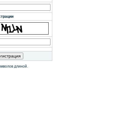
страции
имволов длиной.