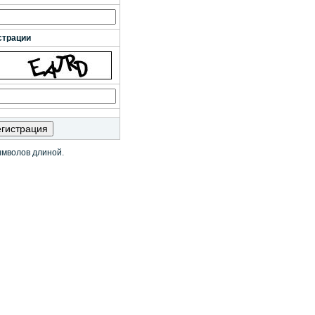
страции
имволов длиной.