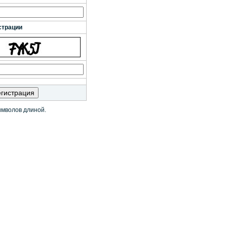
страции
имволов длиной.