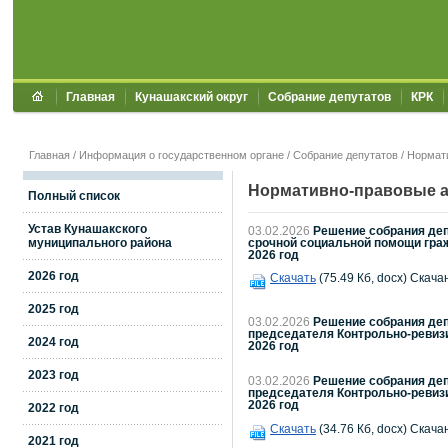
Главная
Кунашакский округ
Собрание депутатов
КРК
Главная
/
Информация о государственном органе
/
Собрание депутатов
/
Нормат
Нормативно-правовые а
Полный список
Устав Кунашакского
03.02.2026
Решение собрания деп
муниципального района
срочной социальной помощи гра
2026 год
2026 год
Скачать
(75.49 Кб, docx) Скача
2025 год
03.02.2026
Решение собрания деп
председателя Контрольно-ревиз
2024 год
2026 год
2023 год
03.02.2026
Решение собрания деп
председателя Контрольно-ревиз
2026 год
2022 год
Скачать
(34.76 Кб, docx) Скача
2021 год