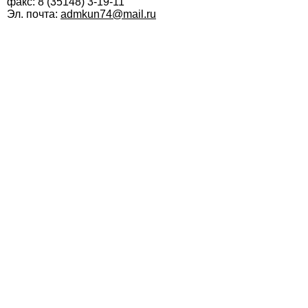
факс: 8 (35148) 3-19-11
Эл. почта:
admkun74@mail.ru