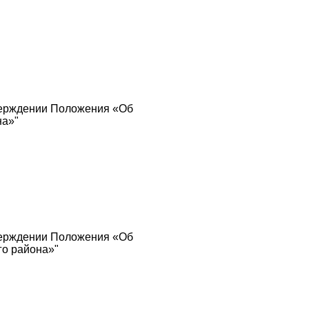
верждении Положения «Об
на»"
верждении Положения «Об
го района»"