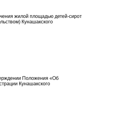
ечения жилой площадью детей-сирот
ельством) Кунашакского
верждении Положения «Об
страции Кунашакского