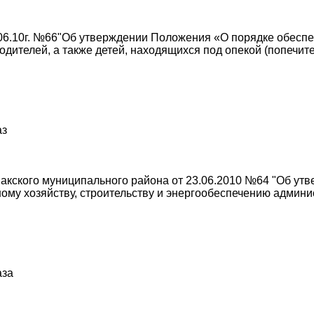
06.10г. №66"Об утверждении Положения «О порядке обесп
родителей, а также детей, находящихся под опекой (попечит
аз
акского муниципального района от 23.06.2010 №64 "Об ут
му хозяйству, строительству и энергообеспечению админи
аза