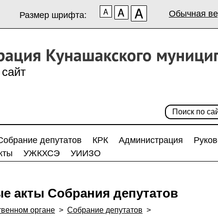
Обычная ве
Размер шрифта:
сайт
Собрание депутатов
КРК
Администрация
Руков
кты
УЖКХСЭ
УИИЗО
е акты Собрания депутатов
твенном органе
>
Собрание депутатов
>