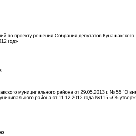
 по проекту решения Собрания депутатов Кунашакского 
012 год»
з
кского муниципального района от 29.05.2013 г. № 55 "О в
униципального района от 11.12.2013 года №115 «Об утвер
аз