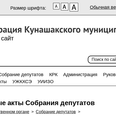
Обычная ве
Размер шрифта:
сайт
Собрание депутатов
КРК
Администрация
Руков
кты
УЖКХСЭ
УИИЗО
е акты Собрания депутатов
твенном органе
>
Собрание депутатов
>